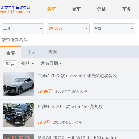
买车
卖车
评估
车务
品牌
30-50万
车龄
清楚所选条件
个人
商家
全部
价格
发布日期
默认
宝马i7 2023款 eDrive50L 领先M运动套装
39.98万
2023年/4.68万公里
奔驰GLS 2018款 GLS 450 美规版
39.8万
2019年/5.1万公里
奥迪A8 2011款 A8L W12 6.3 FSI quattro