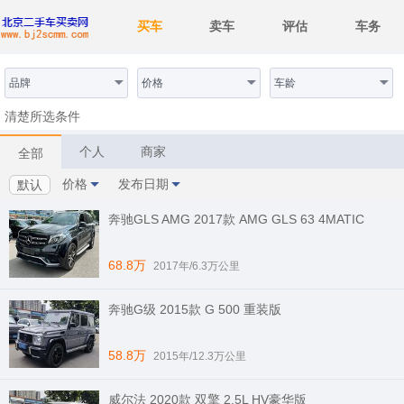
买车
卖车
评估
车务
品牌
价格
车龄
清楚所选条件
个人
商家
全部
价格
发布日期
默认
奔驰GLS AMG 2017款 AMG GLS 63 4MATIC
68.8万
2017年/6.3万公里
奔驰G级 2015款 G 500 重装版
58.8万
2015年/12.3万公里
威尔法 2020款 双擎 2.5L HV豪华版