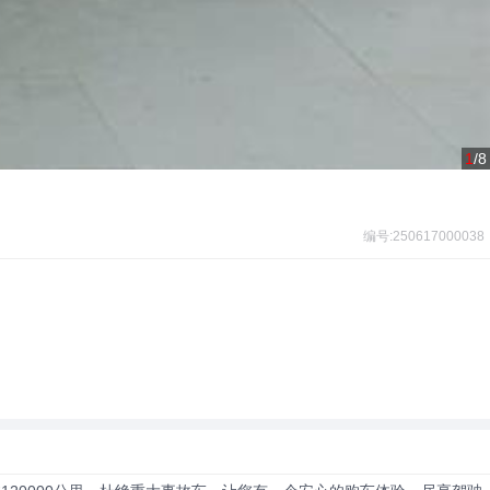
1
/8
编号:250617000038